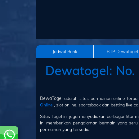
Jadwal Bank
RTP Dewatogel
Dewatogel: No. 
DewaTogel
adalah situs permainan online terba
Online
, slot online, sportsbook dan betting live 
Situs Togel ini juga menyediakan berbagai fitu
ini memberikan pengalaman bermain yang seru m
permainan yang tersedia.