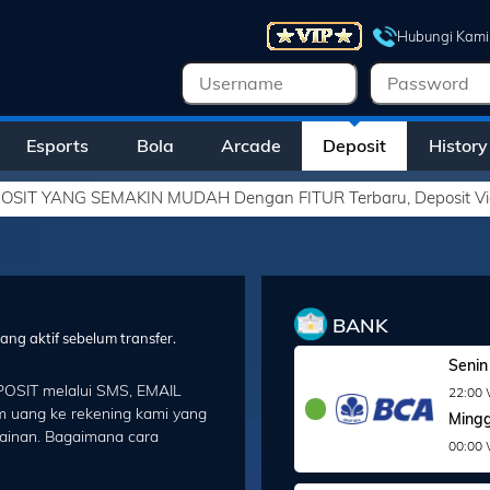
Hubungi Kami
Esports
Bola
Arcade
Deposit
History
MAKIN MUDAH Dengan FITUR Terbaru, Deposit Via : - VIRTUAL AC
BANK
ang aktif sebelum transfer.
Senin
POSIT melalui SMS, EMAIL
22:00 
im uang ke rekening kami yang
Ming
mainan. Bagaimana cara
00:00 