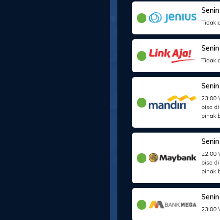
Senin
Tidak a
Senin
Tidak a
Senin
23:00 
bisa d
pihak 
Senin
22:00 
bisa d
pihak 
Senin
23:00 