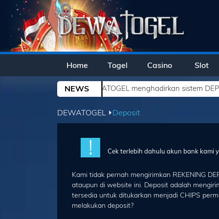
Home
Togel
Casino
Slot
DEWATOGEL menghadirkan sistem DEPOSIT YANG SE
NEWS
DEWATOGEL ⏵
Deposit
!
Cek terlebih dahulu akun bank kami y
Kami tidak pernah mengirimkan REKENING DE
ataupun di website ini. Deposit adalah mengir
tersedia untuk ditukarkan menjadi CHIPS per
melakukan deposit?