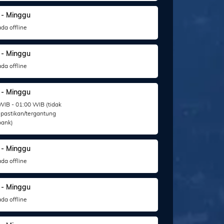
 - Minggu
da offline
 - Minggu
da offline
 - Minggu
WIB - 01:00 WIB (tidak
i pastikan/tergantung
bank)
 - Minggu
da offline
 - Minggu
da offline