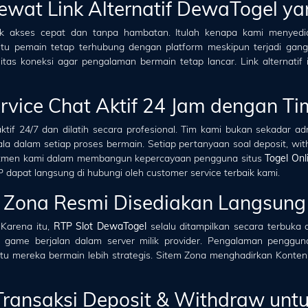
wat Link Alternatif DewaTogel yan
 akses cepat dan tanpa hambatan. Itulah kenapa kami menyediakan
ntu pemain tetap terhubung dengan platform meskipun terjadi ga
itas koneksi agar pengalaman bermain tetap lancar. Link alternatif i
vice Chat Aktif 24 Jam dengan Ti
aktif 24/7 dan dilatih secara profesional. Tim kami bukan sekadar a
 dalam setiap proses bermain. Setiap pertanyaan soal deposit, wit
omitmen kami dalam membangun kepercayaan pengguna situs
Togel Onl
 dapat langsung di hubungi oleh customer service terbaik kami.
 Zona Resmi Disediakan Langsung 
Karena itu,
RTP Slot DewaTogel
selalu ditampilkan secara terbuka 
uh game berjalan dalam server milik provider. Pengalaman pengg
 mereka bermain lebih strategis. Sitem Zona menghadirkan Konte
Transaksi Deposit & Withdraw untu