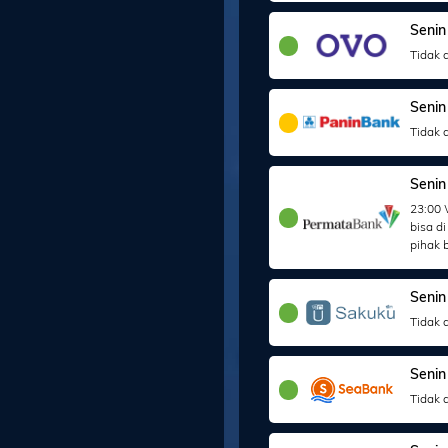
Senin
Tidak a
Senin
Tidak a
Senin
23:00 
bisa d
pihak 
Senin
Tidak a
Senin
Tidak a