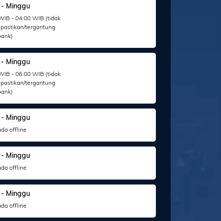
 - Minggu
WIB - 04:00 WIB (tidak
i pastikan/tergantung
bank)
 - Minggu
WIB - 06:00 WIB (tidak
i pastikan/tergantung
bank)
 - Minggu
da offline
 - Minggu
da offline
 - Minggu
da offline