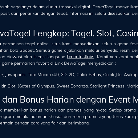
lah segalanya dalam dunia transaksi digital. DewaTogel menyajikan j
osit dan penarikan dengan tepat. Informasi ini selalu disesuaikan d
ogel Lengkap: Togel, Slot, Casin
 permainan togel online, situs kami menyediakan seluruh game fav
 taruhan bola Sbobet. Semua game dijalankan melalui penyedia resmi d
n diawasi oleh lisensi langsung
bmm testlabs
. Komitmen kami ada
agai game permainan favorit di Link DewaTogel menyediakan :
 Jowopools, Toto Macau (4D, 3D, 2D, Colok Bebas, Colok Jitu, As/kop,
Idn Slot. (Gates of Olympus, Sweet Bonanza, Starlight Princess, Mahj
 dan Bonus Harian dengan Event M
uga memberikan bonus harian dan promosi yang nyata. Setiap promo 
rogram melalui halaman khusus dan menu promosi yang terus kami 
rmain dengan cara yang fair dan berimbang.